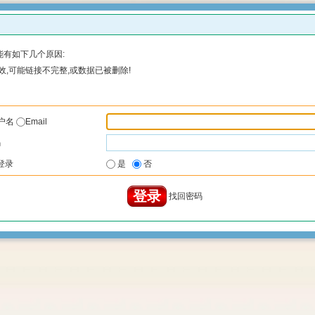
有如下几个原因:
,可能链接不完整,或数据已被删除!
户名
Email
码
登录
是
否
找回密码